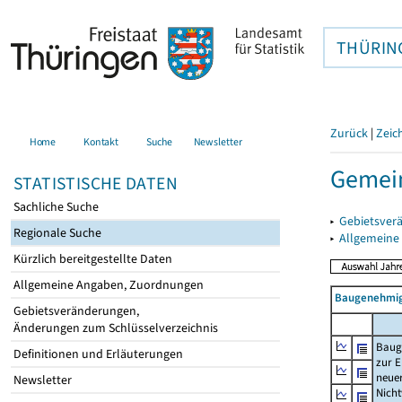
THÜRIN
Zurück
|
Zeic
Home
Kontakt
Suche
Newsletter
Gemei
STATISTISCHE DATEN
Sachliche Suche
▸
Gebietsver
Regionale Suche
▸
Allgemeine
Kürzlich bereitgestellte Daten
Allgemeine Angaben, Zuordnungen
Baugenehmig
Gebietsveränderungen,
Änderungen zum Schlüsselverzeichnis
Baug
Definitionen und Erläuterungen
zur E
neue
Newsletter
Nich