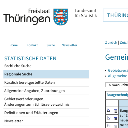
THÜRIN
Zurück
|
Zeic
Home
Kontakt
Suche
Newsletter
Gemei
STATISTISCHE DATEN
Sachliche Suche
▸
Gebietsver
Regionale Suche
▸
Allgemeine
Kürzlich bereitgestellte Daten
Allgemeine Angaben, Zuordnungen
Baugenehmig
Gebietsveränderungen,
Änderungen zum Schlüsselverzeichnis
Baug
Definitionen und Erläuterungen
zur E
neue
Newsletter
Nich