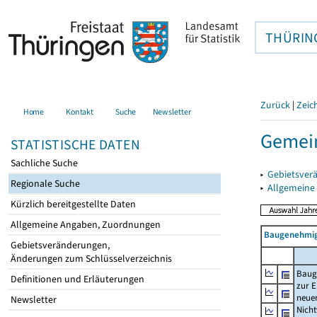
THÜRIN
Zurück
|
Zeic
Home
Kontakt
Suche
Newsletter
Gemein
STATISTISCHE DATEN
Sachliche Suche
▸
Gebietsver
Regionale Suche
▸
Allgemeine
Kürzlich bereitgestellte Daten
Allgemeine Angaben, Zuordnungen
Baugenehmig
Gebietsveränderungen,
Änderungen zum Schlüsselverzeichnis
Baug
Definitionen und Erläuterungen
zur E
neue
Newsletter
Nich