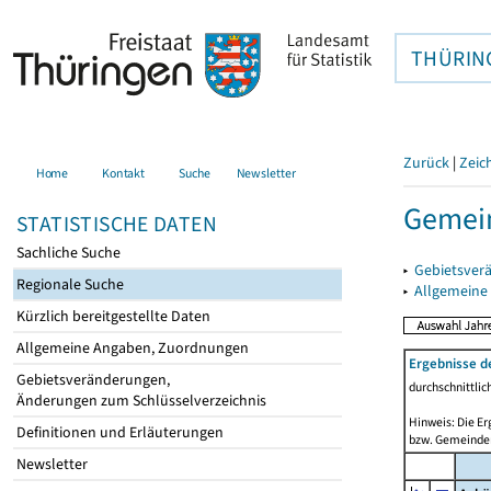
THÜRIN
Zurück
|
Zeic
Home
Kontakt
Suche
Newsletter
Gemein
STATISTISCHE DATEN
Sachliche Suche
▸
Gebietsver
Regionale Suche
▸
Allgemeine
Kürzlich bereitgestellte Daten
Allgemeine Angaben, Zuordnungen
Ergebnisse d
Gebietsveränderungen,
durchschnittli
Änderungen zum Schlüsselverzeichnis
Hinweis: Die Er
Definitionen und Erläuterungen
bzw. Gemeinden
Newsletter