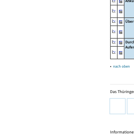
Ankü
Über
Durc
Aufe
▴
nach oben
Das Thüringer
Informationen