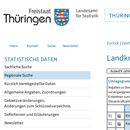
THÜRIN
Zurück
|
Zeic
Home
Kontakt
Suche
Newsletter
Landkr
STATISTISCHE DATEN
Sachliche Suche
Regionale Suche
Umlagegrund
Kürzlich bereitgestellte Daten
Angaben zu Ste
Allgemeine Angaben, Zuordnungen
vorvergangenen 
Einwohner zum 
Gebietsveränderungen,
Steuerkraftzah
Änderungen zum Schlüsselverzeichnis
Definitionen und Erläuterungen
Ei
Newsletter
Ka