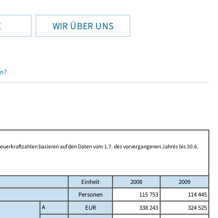
E
WIR ÜBER UNS
en?
rkraftzahlen basieren auf den Daten vom 1.7. des vorvergangenen Jahres bis 30.6.
Einheit
2008
2009
Personen
115 753
114 445
A
EUR
338 243
324 525