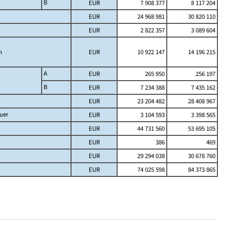
B
EUR
7 908 377
8 117 204
EUR
24 968 981
30 820 110
EUR
2 822 357
3 089 604
h
EUR
10 922 147
14 196 215
A
EUR
265 950
256 197
B
EUR
7 234 388
7 435 162
EUR
23 204 482
28 408 967
uer
EUR
3 104 593
3 398 565
EUR
44 731 560
53 695 105
EUR
386
469
EUR
29 294 038
30 678 760
EUR
74 025 598
84 373 865