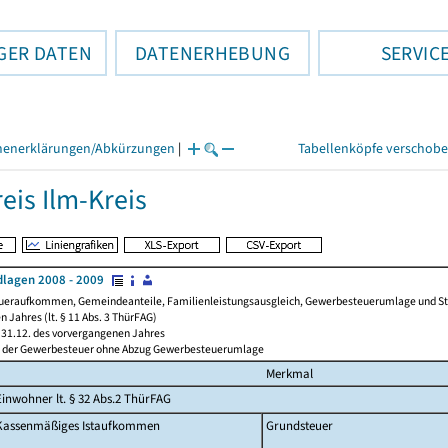
GER DATEN
DATENERHEBUNG
SERVIC
henerklärungen/Abkürzungen
|
Tabellenköpfe verschob
eis Ilm-Kreis
lagen 2008 - 2009
ueraufkommen, Gemeindeanteile, Familienleistungsausgleich, Gewerbesteuerumlage und Steue
 Jahres (lt. § 11 Abs. 3 ThürFAG)
31.12. des vorvergangenen Jahres
l der Gewerbesteuer ohne Abzug Gewerbesteuerumlage
Merkmal
Einwohner lt. § 32 Abs.2 ThürFAG
Kassenmäßiges Istaufkommen
Grundsteuer