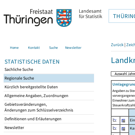
THÜRIN
Zurück
|
Zeic
Home
Kontakt
Suche
Newsletter
Landkr
STATISTISCHE DATEN
Sachliche Suche
Regionale Suche
Umlagegrund
Kürzlich bereitgestellte Daten
Angaben zu Ste
Allgemeine Angaben, Zuordnungen
vorvergangenen 
Einwohner zum 
Gebietsveränderungen,
Steuerkraftzah
Änderungen zum Schlüsselverzeichnis
Definitionen und Erläuterungen
Ein
Newsletter
Ka