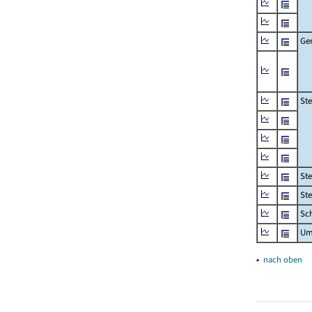
Ge
St
St
St
Sch
Um
▴
nach oben