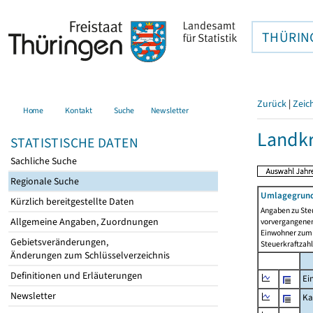
THÜRIN
Zurück
|
Zeic
Home
Kontakt
Suche
Newsletter
Landkr
STATISTISCHE DATEN
Sachliche Suche
Regionale Suche
Umlagegrund
Kürzlich bereitgestellte Daten
Angaben zu Ste
Allgemeine Angaben, Zuordnungen
vorvergangenen 
Einwohner zum 
Gebietsveränderungen,
Steuerkraftzah
Änderungen zum Schlüsselverzeichnis
Definitionen und Erläuterungen
Ei
Newsletter
Ka