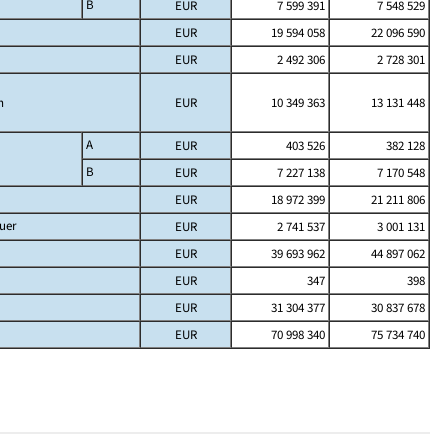
B
EUR
7 599 391
7 548 529
EUR
19 594 058
22 096 590
EUR
2 492 306
2 728 301
h
EUR
10 349 363
13 131 448
A
EUR
403 526
382 128
B
EUR
7 227 138
7 170 548
EUR
18 972 399
21 211 806
uer
EUR
2 741 537
3 001 131
EUR
39 693 962
44 897 062
EUR
347
398
EUR
31 304 377
30 837 678
EUR
70 998 340
75 734 740