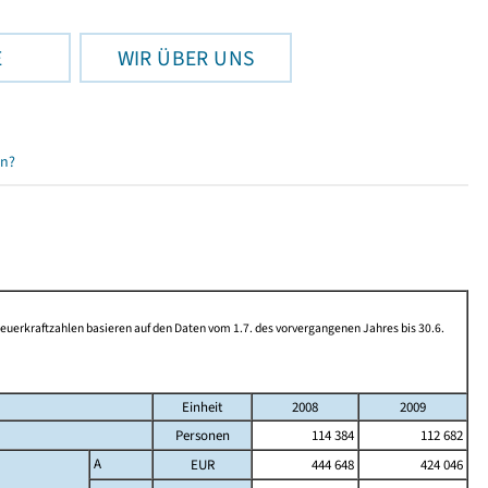
E
WIR ÜBER UNS
en?
rkraftzahlen basieren auf den Daten vom 1.7. des vorvergangenen Jahres bis 30.6.
Einheit
2008
2009
Personen
114 384
112 682
A
EUR
444 648
424 046