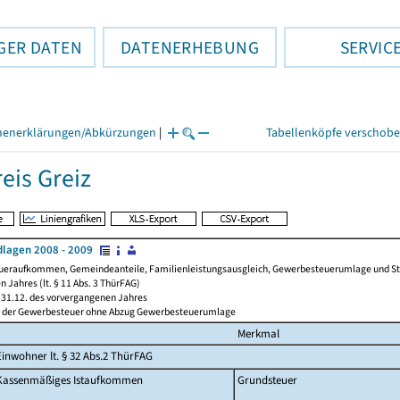
GER DATEN
DATENERHEBUNG
SERVIC
henerklärungen/Abkürzungen
|
Tabellenköpfe verschob
eis Greiz
lagen 2008 - 2009
ueraufkommen, Gemeindeanteile, Familienleistungsausgleich, Gewerbesteuerumlage und Steue
 Jahres (lt. § 11 Abs. 3 ThürFAG)
31.12. des vorvergangenen Jahres
l der Gewerbesteuer ohne Abzug Gewerbesteuerumlage
Merkmal
Einwohner lt. § 32 Abs.2 ThürFAG
Kassenmäßiges Istaufkommen
Grundsteuer