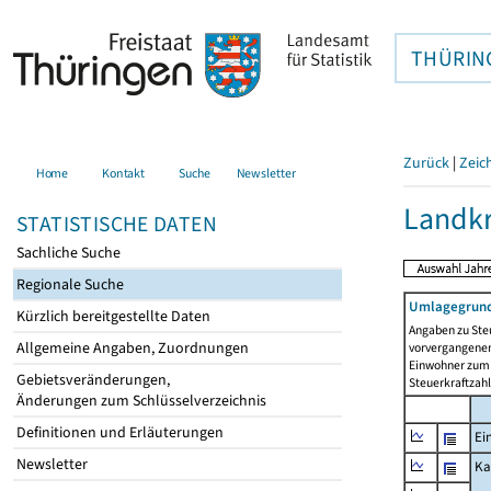
THÜRIN
Zurück
|
Zeic
Home
Kontakt
Suche
Newsletter
Landkr
STATISTISCHE DATEN
Sachliche Suche
Regionale Suche
Umlagegrund
Kürzlich bereitgestellte Daten
Angaben zu Ste
Allgemeine Angaben, Zuordnungen
vorvergangenen 
Einwohner zum 
Gebietsveränderungen,
Steuerkraftzah
Änderungen zum Schlüsselverzeichnis
Definitionen und Erläuterungen
Ei
Newsletter
Ka