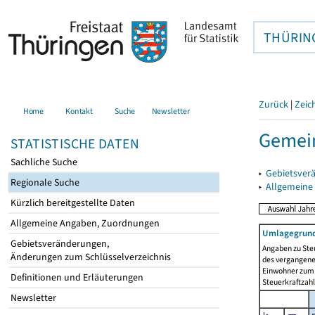
THÜRIN
Zurück
|
Zeic
Home
Kontakt
Suche
Newsletter
Gemein
STATISTISCHE DATEN
Sachliche Suche
▸
Gebietsver
Regionale Suche
▸
Allgemeine
Kürzlich bereitgestellte Daten
Allgemeine Angaben, Zuordnungen
Umlagegrund
Gebietsveränderungen,
Angaben zu Ste
Änderungen zum Schlüsselverzeichnis
des vergangenen
Einwohner zum 
Definitionen und Erläuterungen
Steuerkraftzah
Newsletter