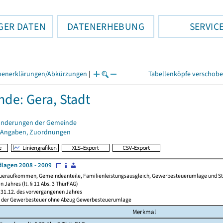
GER DATEN
DATENERHEBUNG
SERVIC
henerklärungen/Abkürzungen
|
Tabellenköpfe verschob
de: Gera, Stadt
änderungen der Gemeinde
 Angaben, Zuordnungen
lagen 2008 - 2009
ueraufkommen, Gemeindeanteile, Familienleistungsausgleich, Gewerbesteuerumlage und Steue
 Jahres (lt. § 11 Abs. 3 ThürFAG)
31.12. des vorvergangenen Jahres
l der Gewerbesteuer ohne Abzug Gewerbesteuerumlage
Merkmal