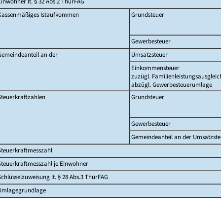
Einwohner lt. § 32 Abs.2 ThürFAG
Kassenmäßiges Istaufkommen
Grundsteuer
Gewerbesteuer
Gemeindeanteil an der
Umsatzsteuer
Einkommensteuer
zuzügl. Familienleistungsausgleic
abzügl. Gewerbesteuerumlage
Steuerkraftzahlen
Grundsteuer
Gewerbesteuer
Gemeindeanteil an der Umsatzste
Steuerkraftmesszahl
Steuerkraftmesszahl je Einwohner
Schlüsselzuweisung lt. § 28 Abs.3 ThürFAG
Umlagegrundlage