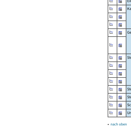
Ei
Ka
Ge
St
St
St
Sc
U
▴
nach oben