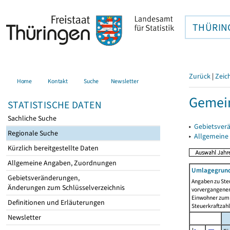
THÜRIN
Zurück
|
Zeic
Home
Kontakt
Suche
Newsletter
Gemei
STATISTISCHE DATEN
Sachliche Suche
▸
Gebietsver
Regionale Suche
▸
Allgemeine
Kürzlich bereitgestellte Daten
Allgemeine Angaben, Zuordnungen
Umlagegrund
Gebietsveränderungen,
Angaben zu Ste
Änderungen zum Schlüsselverzeichnis
vorvergangenen 
Einwohner zum 
Definitionen und Erläuterungen
Steuerkraftzah
Newsletter