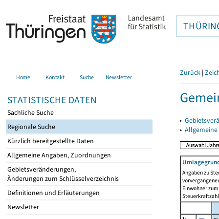
THÜRIN
Zurück
|
Zeic
Home
Kontakt
Suche
Newsletter
Gemein
STATISTISCHE DATEN
Sachliche Suche
▸
Gebietsver
Regionale Suche
▸
Allgemeine
Kürzlich bereitgestellte Daten
Allgemeine Angaben, Zuordnungen
Umlagegrund
Gebietsveränderungen,
Angaben zu Ste
Änderungen zum Schlüsselverzeichnis
vorvergangenen 
Einwohner zum 
Definitionen und Erläuterungen
Steuerkraftzah
Newsletter