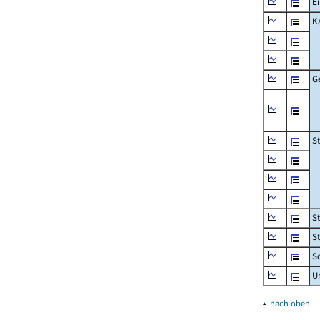
Ei
K
G
S
S
S
Sc
U
▴
nach oben