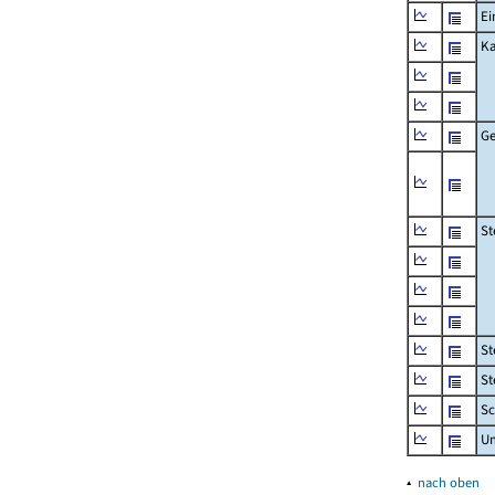
Ei
Ka
Ge
St
St
St
Sc
U
▴
nach oben