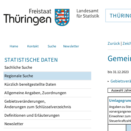
THÜRIN
Zurück
|
Zeic
Home
Kontakt
Suche
Newsletter
Gemein
STATISTISCHE DATEN
Sachliche Suche
bis 31.12.2023
Regionale Suche
▸
Gebietsver
Kürzlich bereitgestellte Daten
Allgemeine Angaben, Zuordnungen
Umlagegrund
Gebietsveränderungen,
Änderungen zum Schlüsselverzeichnis
Angaben zu Ste
vorvergangenen 
Definitionen und Erläuterungen
Einwohner zum 
Steuerkraftzah
Newsletter