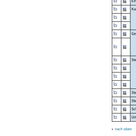
Ei
Ka
Ge
St
St
St
Sc
Um
▴
nach oben