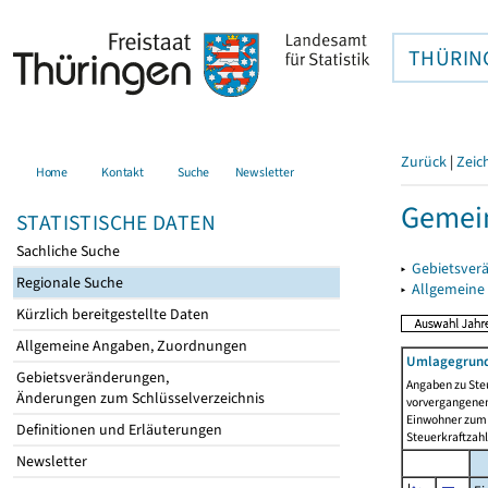
THÜRIN
Zurück
|
Zeic
Home
Kontakt
Suche
Newsletter
Gemein
STATISTISCHE DATEN
Sachliche Suche
▸
Gebietsver
Regionale Suche
▸
Allgemeine
Kürzlich bereitgestellte Daten
Allgemeine Angaben, Zuordnungen
Umlagegrund
Gebietsveränderungen,
Angaben zu Ste
Änderungen zum Schlüsselverzeichnis
vorvergangenen 
Einwohner zum 
Definitionen und Erläuterungen
Steuerkraftzah
Newsletter