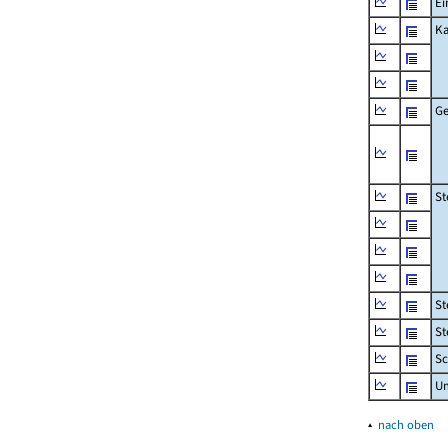
Ei
Ka
Ge
St
St
St
Sc
U
▴
nach oben