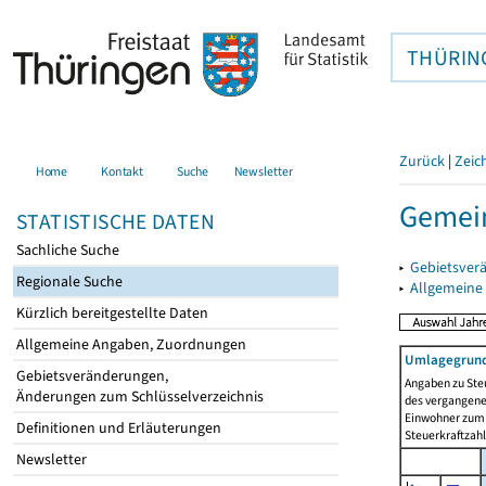
THÜRIN
Zurück
|
Zeic
Home
Kontakt
Suche
Newsletter
Gemei
STATISTISCHE DATEN
Sachliche Suche
▸
Gebietsver
Regionale Suche
▸
Allgemeine
Kürzlich bereitgestellte Daten
Allgemeine Angaben, Zuordnungen
Umlagegrund
Gebietsveränderungen,
Angaben zu Ste
Änderungen zum Schlüsselverzeichnis
des vergangenen
Einwohner zum 
Definitionen und Erläuterungen
Steuerkraftzah
Newsletter