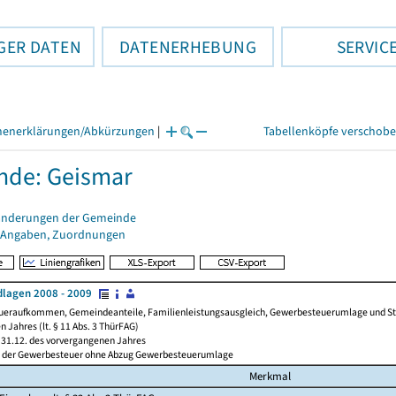
GER DATEN
DATENERHEBUNG
SERVIC
henerklärungen/Abkürzungen
|
Tabellenköpfe verschob
nde: Geismar
änderungen der Gemeinde
 Angaben, Zuordnungen
lagen 2008 - 2009
ueraufkommen, Gemeindeanteile, Familienleistungsausgleich, Gewerbesteuerumlage und Steue
 Jahres (lt. § 11 Abs. 3 ThürFAG)
31.12. des vorvergangenen Jahres
l der Gewerbesteuer ohne Abzug Gewerbesteuerumlage
Merkmal