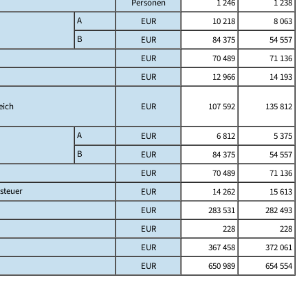
Personen
1 246
1 238
A
EUR
10 218
8 063
B
EUR
84 375
54 557
EUR
70 489
71 136
EUR
12 966
14 193
eich
EUR
107 592
135 812
A
EUR
6 812
5 375
B
EUR
84 375
54 557
EUR
70 489
71 136
steuer
EUR
14 262
15 613
EUR
283 531
282 493
EUR
228
228
EUR
367 458
372 061
EUR
650 989
654 554