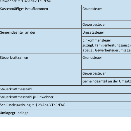
Einwohner lt. § 32 Abs.2 ThürFAG
Kassenmäßiges Istaufkommen
Grundsteuer
Gewerbesteuer
Gemeindeanteil an der
Umsatzsteuer
Einkommensteuer
zuzügl. Familienleistungsausgl
abzügl. Gewerbesteuerumlage
Steuerkraftzahlen
Grundsteuer
Gewerbesteuer
Gemeindeanteil an der Umsatz
Steuerkraftmesszahl
Steuerkraftmesszahl je Einwohner
Schlüsselzuweisung lt. § 28 Abs.3 ThürFAG
Umlagegrundlage