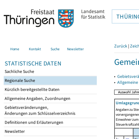
THÜRIN
Zurück
|
Zeic
Home
Kontakt
Suche
Newsletter
Gemei
STATISTISCHE DATEN
Sachliche Suche
▸
Gebietsver
Regionale Suche
▸
Allgemeine
Kürzlich bereitgestellte Daten
Allgemeine Angaben, Zuordnungen
Umlagegrund
Gebietsveränderungen,
Angaben zu Ste
Änderungen zum Schlüsselverzeichnis
vorvergangenen 
Einwohner zum 
Definitionen und Erläuterungen
Steuerkraftzah
Newsletter