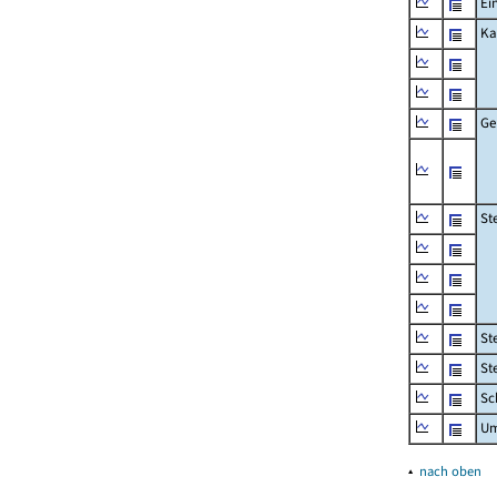
Ei
Ka
Ge
St
St
St
Sc
Um
▴
nach oben