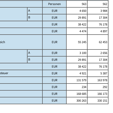
Personen
563
562
A
EUR
4 650
3 984
B
EUR
29 891
17 304
EUR
38 422
76 178
EUR
4 474
4 897
eich
EUR
55 245
62 453
A
EUR
3 100
2 656
B
EUR
29 891
17 304
EUR
38 422
76 178
steuer
EUR
4 921
5 387
EUR
131 579
163 978
EUR
234
292
EUR
168 685
166 173
EUR
300 263
330 151