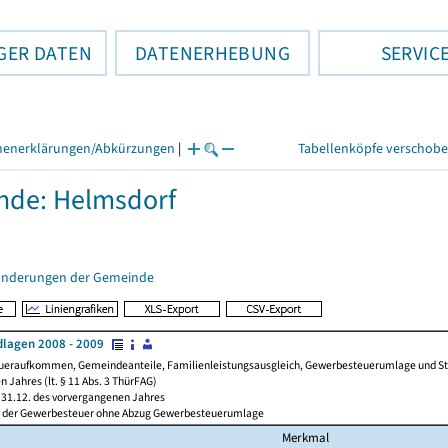
GER DATEN
DATENERHEBUNG
SERVIC
henerklärungen/Abkürzungen
|
Tabellenköpfe verschob
nde: Helmsdorf
änderungen der Gemeinde
lagen 2008 - 2009
ueraufkommen, Gemeindeanteile, Familienleistungsausgleich, Gewerbesteuerumlage und Steue
 Jahres (lt. § 11 Abs. 3 ThürFAG)
31.12. des vorvergangenen Jahres
l der Gewerbesteuer ohne Abzug Gewerbesteuerumlage
Merkmal