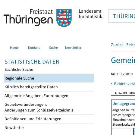
THÜRIN
Zurück
|
Zeic
Home
Kontakt
Suche
Newsletter
Gemei
STATISTISCHE DATEN
Sachliche Suche
bis 31.12.2018
Regionale Suche
▸
Gebietsver
Kürzlich bereitgestellte Daten
Allgemeine Angaben, Zuordnungen
Umlagegrund
Gebietsveränderungen,
Änderungen zum Schlüsselverzeichnis
Angaben zu Ste
des vergangenen
Definitionen und Erläuterungen
Einwohner zum 
Steuerkraftzah
Newsletter