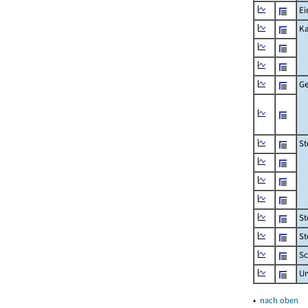
Ei
Ka
Ge
St
St
St
Sc
U
▴
nach oben