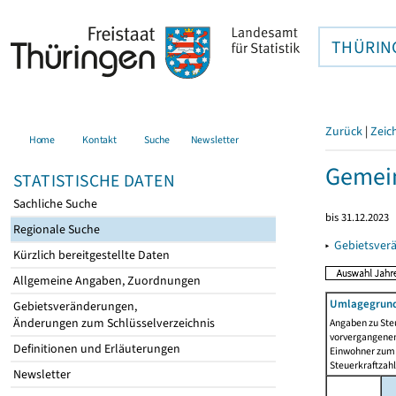
THÜRIN
Zurück
|
Zeic
Home
Kontakt
Suche
Newsletter
Gemein
STATISTISCHE DATEN
Sachliche Suche
bis 31.12.2023
Regionale Suche
▸
Gebietsver
Kürzlich bereitgestellte Daten
Allgemeine Angaben, Zuordnungen
Umlagegrund
Gebietsveränderungen,
Änderungen zum Schlüsselverzeichnis
Angaben zu Ste
vorvergangenen 
Definitionen und Erläuterungen
Einwohner zum 
Steuerkraftzah
Newsletter