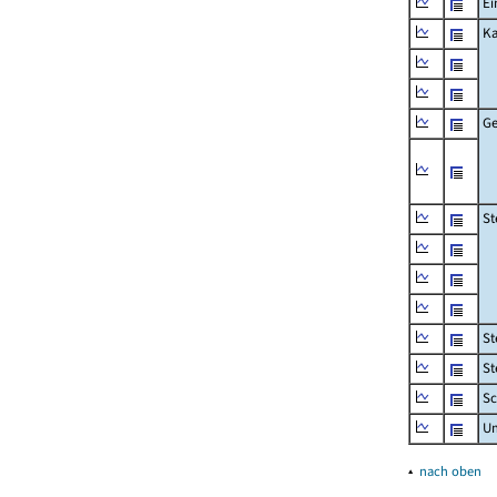
Ei
Ka
Ge
St
St
St
Sc
U
▴
nach oben