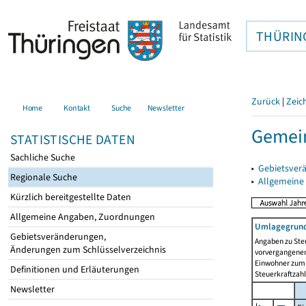
THÜRIN
Zurück
|
Zeic
Home
Kontakt
Suche
Newsletter
Gemein
STATISTISCHE DATEN
Sachliche Suche
▸
Gebietsver
Regionale Suche
▸
Allgemeine
Kürzlich bereitgestellte Daten
Allgemeine Angaben, Zuordnungen
Umlagegrund
Gebietsveränderungen,
Angaben zu Ste
Änderungen zum Schlüsselverzeichnis
vorvergangenen 
Einwohner zum 
Definitionen und Erläuterungen
Steuerkraftzah
Newsletter