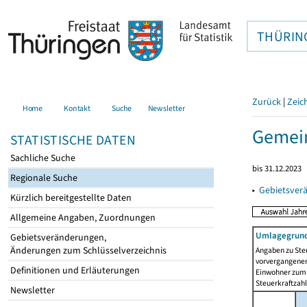
THÜRIN
Zurück
|
Zeic
Home
Kontakt
Suche
Newsletter
Gemei
STATISTISCHE DATEN
Sachliche Suche
bis 31.12.2023
Regionale Suche
▸
Gebietsver
Kürzlich bereitgestellte Daten
Allgemeine Angaben, Zuordnungen
Umlagegrund
Gebietsveränderungen,
Änderungen zum Schlüsselverzeichnis
Angaben zu Ste
vorvergangenen 
Definitionen und Erläuterungen
Einwohner zum 
Steuerkraftzah
Newsletter