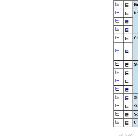
Ei
Ka
Ge
St
St
St
Sc
U
▴
nach oben