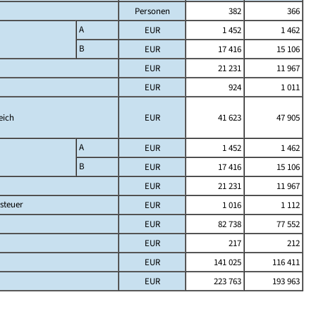
Personen
382
366
A
EUR
1 452
1 462
B
EUR
17 416
15 106
EUR
21 231
11 967
EUR
924
1 011
eich
EUR
41 623
47 905
A
EUR
1 452
1 462
B
EUR
17 416
15 106
EUR
21 231
11 967
steuer
EUR
1 016
1 112
EUR
82 738
77 552
EUR
217
212
EUR
141 025
116 411
EUR
223 763
193 963