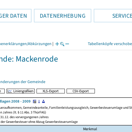
GER DATEN
DATENERHEBUNG
SERVIC
henerklärungen/Abkürzungen
|
Tabellenköpfe verschob
nde: Mackenrode
änderungen der Gemeinde
lagen 2008 - 2009
ueraufkommen, Gemeindeanteile, Familienleistungsausgleich, Gewerbesteuerumlage und Steue
 Jahres (lt. § 11 Abs. 3 ThürFAG)
31.12. des vorvergangenen Jahres
l der Gewerbesteuer ohne Abzug Gewerbesteuerumlage
Merkmal