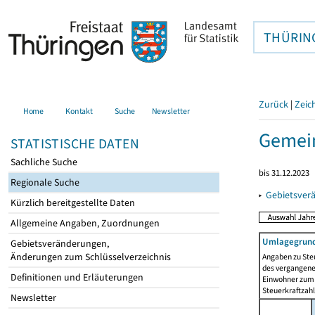
THÜRIN
Zurück
|
Zeic
Home
Kontakt
Suche
Newsletter
Gemei
STATISTISCHE DATEN
Sachliche Suche
bis 31.12.2023
Regionale Suche
▸
Gebietsver
Kürzlich bereitgestellte Daten
Allgemeine Angaben, Zuordnungen
Umlagegrund
Gebietsveränderungen,
Änderungen zum Schlüsselverzeichnis
Angaben zu Ste
des vergangenen
Definitionen und Erläuterungen
Einwohner zum 
Steuerkraftzah
Newsletter