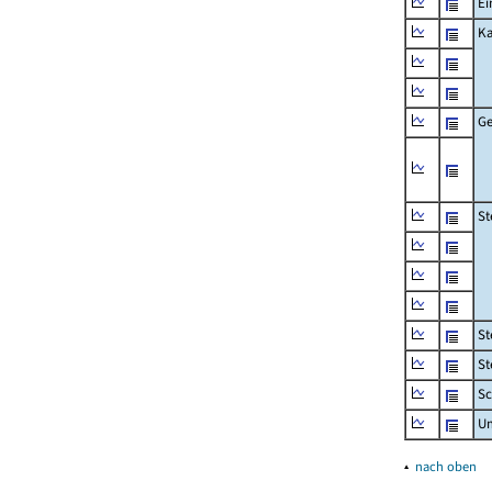
Ei
Ka
Ge
St
St
St
Sc
U
▴
nach oben