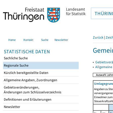
THÜRIN
Zurück
|
Zeic
Home
Kontakt
Suche
Newsletter
Gemei
STATISTISCHE DATEN
Sachliche Suche
▸
Gebietsver
Regionale Suche
▸
Allgemeine
Kürzlich bereitgestellte Daten
Allgemeine Angaben, Zuordnungen
Umlagegrund
Gebietsveränderungen,
Angaben zu Ste
Änderungen zum Schlüsselverzeichnis
vorvergangenen 
Einwohner zum 
Definitionen und Erläuterungen
Steuerkraftzah
Newsletter