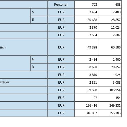
Personen
703
688
A
EUR
2 434
2 400
B
EUR
30 638
28 857
EUR
3 870
11 024
EUR
2 564
2 807
eich
EUR
49 828
60 586
A
EUR
2 434
2 400
B
EUR
30 638
28 857
EUR
3 870
11 024
steuer
EUR
2 821
3 088
EUR
89 590
105 954
EUR
127
154
EUR
226 416
249 331
EUR
316 007
355 285