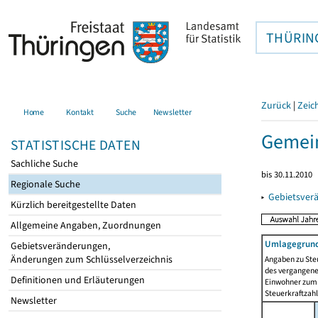
THÜRIN
Zurück
|
Zeic
Home
Kontakt
Suche
Newsletter
Gemein
STATISTISCHE DATEN
Sachliche Suche
bis 30.11.2010
Regionale Suche
▸
Gebietsver
Kürzlich bereitgestellte Daten
Allgemeine Angaben, Zuordnungen
Umlagegrund
Gebietsveränderungen,
Änderungen zum Schlüsselverzeichnis
Angaben zu Ste
des vergangenen
Definitionen und Erläuterungen
Einwohner zum 
Steuerkraftzah
Newsletter