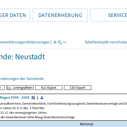
GER DATEN
DATENERHEBUNG
SERVIC
henerklärungen/Abkürzungen
|
Tabellenköpfe verschob
de: Neustadt
änderungen der Gemeinde
lagen 2008 - 2009
ueraufkommen, Gemeindeanteile, Familienleistungsausgleich, Gewerbesteuerumlage und Steue
 Jahres (lt. § 11 Abs. 3 ThürFAG)
31.12. des vorvergangenen Jahres
l der Gewerbesteuer ohne Abzug Gewerbesteuerumlage
Merkmal