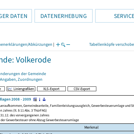
GER DATEN
DATENERHEBUNG
SERVIC
henerklärungen/Abkürzungen
|
Tabellenköpfe verschob
de: Volkerode
änderungen der Gemeinde
 Angaben, Zuordnungen
lagen 2008 - 2009
ueraufkommen, Gemeindeanteile, Familienleistungsausgleich, Gewerbesteuerumlage und Steue
 Jahres (lt. § 11 Abs. 3 ThürFAG)
31.12. des vorvergangenen Jahres
l der Gewerbesteuer ohne Abzug Gewerbesteuerumlage
Merkmal