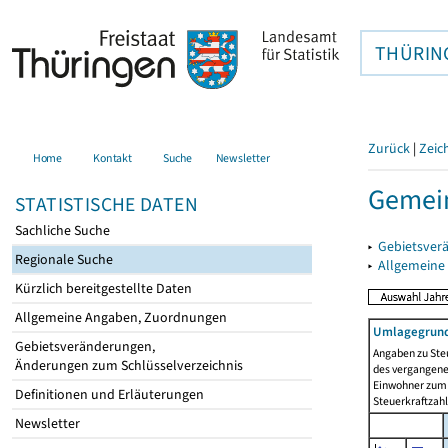
THÜRIN
Zurück
|
Zeic
Home
Kontakt
Suche
Newsletter
Gemein
STATISTISCHE DATEN
Sachliche Suche
▸
Gebietsver
Regionale Suche
▸
Allgemeine
Kürzlich bereitgestellte Daten
Allgemeine Angaben, Zuordnungen
Umlagegrund
Gebietsveränderungen,
Angaben zu Ste
Änderungen zum Schlüsselverzeichnis
des vergangenen
Einwohner zum 
Definitionen und Erläuterungen
Steuerkraftzah
Newsletter