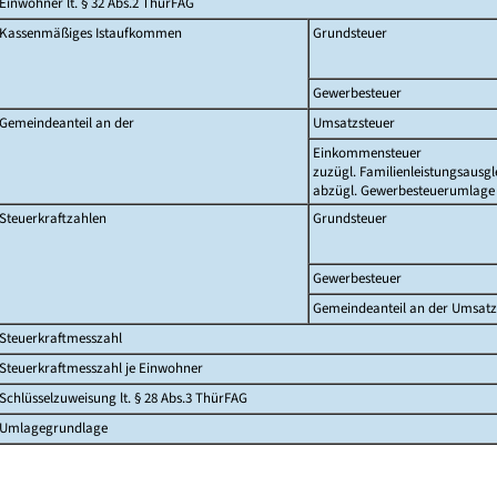
Einwohner lt. § 32 Abs.2 ThürFAG
Kassenmäßiges Istaufkommen
Grundsteuer
Gewerbesteuer
Gemeindeanteil an der
Umsatzsteuer
Einkommensteuer
zuzügl. Familienleistungsausgl
abzügl. Gewerbesteuerumlage
Steuerkraftzahlen
Grundsteuer
Gewerbesteuer
Gemeindeanteil an der Umsatz
Steuerkraftmesszahl
Steuerkraftmesszahl je Einwohner
Schlüsselzuweisung lt. § 28 Abs.3 ThürFAG
Umlagegrundlage