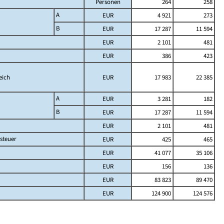
Personen
264
258
A
EUR
4 921
273
B
EUR
17 287
11 594
EUR
2 101
481
EUR
386
423
eich
EUR
17 983
22 385
A
EUR
3 281
182
B
EUR
17 287
11 594
EUR
2 101
481
steuer
EUR
425
465
EUR
41 077
35 106
EUR
156
136
EUR
83 823
89 470
EUR
124 900
124 576