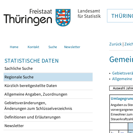
THÜRIN
Zurück
|
Zeic
Home
Kontakt
Suche
Newsletter
Gemei
STATISTISCHE DATEN
Sachliche Suche
▸
Gebietsver
Regionale Suche
▸
Allgemeine
Kürzlich bereitgestellte Daten
Allgemeine Angaben, Zuordnungen
Umlagegrund
Gebietsveränderungen,
Angaben zu Ste
Änderungen zum Schlüsselverzeichnis
vorvergangenen 
Einwohner zum 
Definitionen und Erläuterungen
Steuerkraftzah
Newsletter