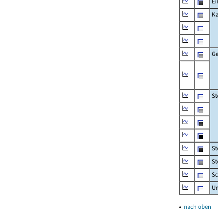
Ei
Ka
Ge
St
St
St
Sc
U
▴
nach oben