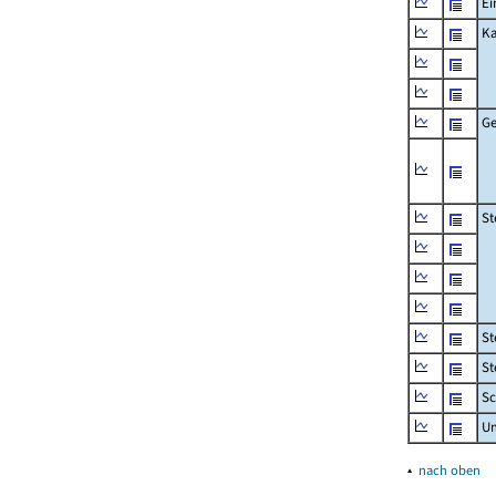
Ei
Ka
Ge
St
St
St
Sc
U
▴
nach oben