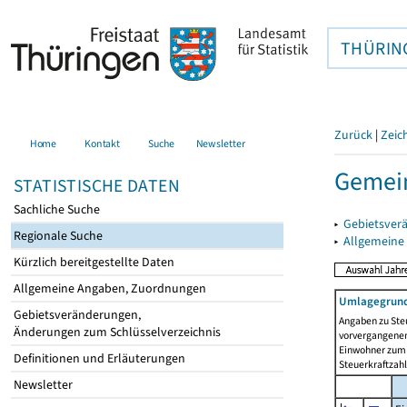
THÜRIN
Zurück
|
Zeic
Home
Kontakt
Suche
Newsletter
Gemei
STATISTISCHE DATEN
Sachliche Suche
▸
Gebietsver
Regionale Suche
▸
Allgemeine
Kürzlich bereitgestellte Daten
Allgemeine Angaben, Zuordnungen
Umlagegrund
Gebietsveränderungen,
Angaben zu Ste
Änderungen zum Schlüsselverzeichnis
vorvergangenen 
Einwohner zum 
Definitionen und Erläuterungen
Steuerkraftzah
Newsletter