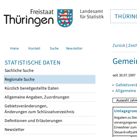
THÜRIN
Zurück
|
Zeic
Home
Kontakt
Suche
Newsletter
Gemei
STATISTISCHE DATEN
Sachliche Suche
seit 30.07.1997
Regionale Suche
▸
Gebietsver
Kürzlich bereitgestellte Daten
▸
Allgemeine
Allgemeine Angaben, Zuordnungen
Gebietsveränderungen,
Umlagegrund
Änderungen zum Schlüsselverzeichnis
Angaben zu Ste
Definitionen und Erläuterungen
vorvergangenen 
Einwohner zum 
Newsletter
Steuerkraftzah