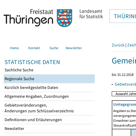
THÜRIN
Zurück
|
Zeic
Home
Kontakt
Suche
Newsletter
Gemei
STATISTISCHE DATEN
Sachliche Suche
bis 31.12.2018
Regionale Suche
▸
Gebietsver
Kürzlich bereitgestellte Daten
Allgemeine Angaben, Zuordnungen
Umlagegrund
Gebietsveränderungen,
Änderungen zum Schlüsselverzeichnis
Angaben zu Ste
vorvergangenen 
Definitionen und Erläuterungen
Einwohner zum 
Steuerkraftzah
Newsletter