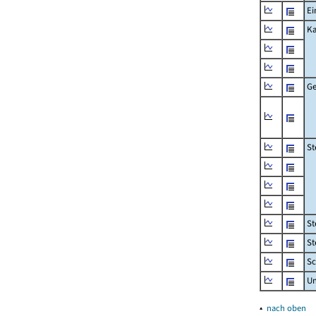
Ei
Ka
Ge
St
St
St
Sc
U
▴
nach oben