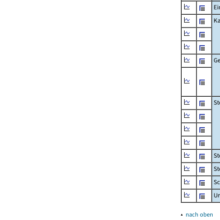
Ei
Ka
Ge
St
St
St
Sc
U
▴
nach oben