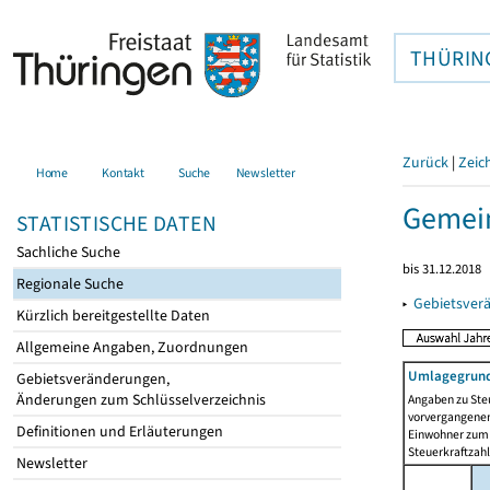
THÜRIN
Zurück
|
Zeic
Home
Kontakt
Suche
Newsletter
Gemei
STATISTISCHE DATEN
Sachliche Suche
bis 31.12.2018
Regionale Suche
▸
Gebietsver
Kürzlich bereitgestellte Daten
Allgemeine Angaben, Zuordnungen
Umlagegrund
Gebietsveränderungen,
Änderungen zum Schlüsselverzeichnis
Angaben zu Ste
vorvergangenen 
Definitionen und Erläuterungen
Einwohner zum 
Steuerkraftzah
Newsletter