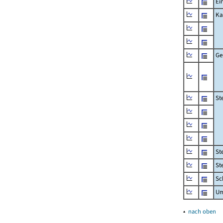
Ei
Ka
Ge
St
St
St
Sc
Um
▴
nach oben