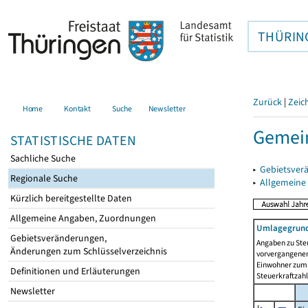
THÜRIN
Zurück
|
Zeic
Home
Kontakt
Suche
Newsletter
Gemein
STATISTISCHE DATEN
Sachliche Suche
▸
Gebietsver
Regionale Suche
▸
Allgemeine
Kürzlich bereitgestellte Daten
Allgemeine Angaben, Zuordnungen
Umlagegrund
Gebietsveränderungen,
Angaben zu Ste
Änderungen zum Schlüsselverzeichnis
vorvergangenen 
Einwohner zum 
Definitionen und Erläuterungen
Steuerkraftzah
Newsletter