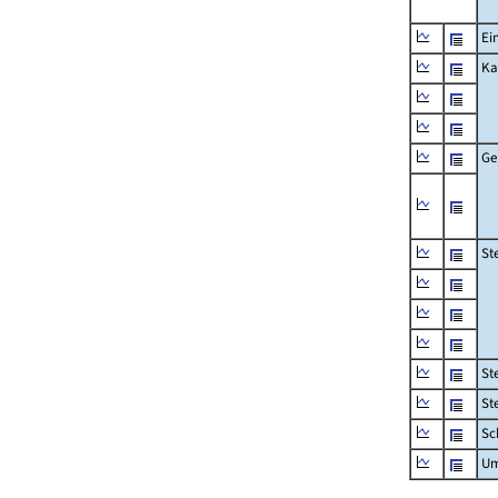
Ei
Ka
Ge
St
St
St
Sc
Um