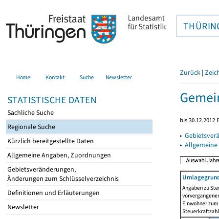
THÜRIN
Zurück
|
Zeic
Home
Kontakt
Suche
Newsletter
Gemein
STATISTISCHE DATEN
Sachliche Suche
bis 30.12.2012 
Regionale Suche
▸
Gebietsver
Kürzlich bereitgestellte Daten
▸
Allgemeine
Allgemeine Angaben, Zuordnungen
Gebietsveränderungen,
Umlagegrund
Änderungen zum Schlüsselverzeichnis
Angaben zu Ste
Definitionen und Erläuterungen
vorvergangenen 
Einwohner zum 
Newsletter
Steuerkraftzah