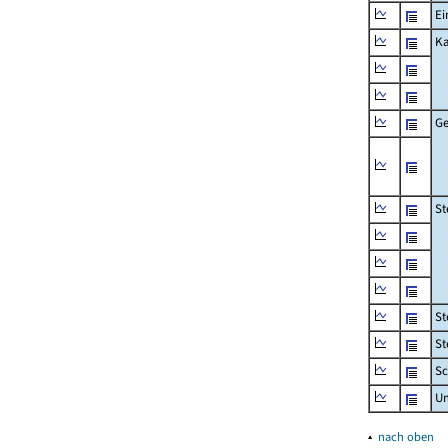
Ei
Ka
Ge
St
St
St
Sc
U
▴
nach oben