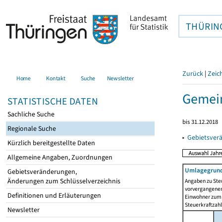
THÜRIN
Zurück
|
Zeic
Home
Kontakt
Suche
Newsletter
Gemei
STATISTISCHE DATEN
Sachliche Suche
bis 31.12.2018
Regionale Suche
▸
Gebietsver
Kürzlich bereitgestellte Daten
Allgemeine Angaben, Zuordnungen
Umlagegrund
Gebietsveränderungen,
Änderungen zum Schlüsselverzeichnis
Angaben zu Ste
vorvergangenen 
Definitionen und Erläuterungen
Einwohner zum 
Steuerkraftzah
Newsletter