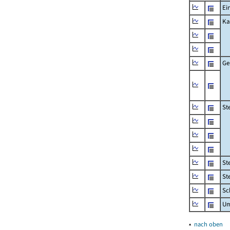
Ei
Ka
Ge
St
St
St
Sc
Um
▴
nach oben