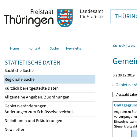
THÜRIN
Zurück
|
Zeic
Home
Kontakt
Suche
Newsletter
Gemein
STATISTISCHE DATEN
Sachliche Suche
bis 30.12.2019
Regionale Suche
▸
Gebietsver
Kürzlich bereitgestellte Daten
Allgemeine Angaben, Zuordnungen
Umlagegrund
Gebietsveränderungen,
Änderungen zum Schlüsselverzeichnis
Angaben zu Ste
vorvergangenen 
Definitionen und Erläuterungen
Einwohner zum 
Steuerkraftzah
Newsletter