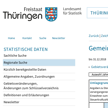
THÜRIN
Zurück
|
Zeic
Home
Kontakt
Suche
Newsletter
Gemei
STATISTISCHE DATEN
Sachliche Suche
bis 31.12.2018
Regionale Suche
▸
Gebietsver
Kürzlich bereitgestellte Daten
Allgemeine Angaben, Zuordnungen
Umlagegrund
Gebietsveränderungen,
Änderungen zum Schlüsselverzeichnis
Angaben zu Ste
vorvergangenen 
Definitionen und Erläuterungen
Einwohner zum 
Steuerkraftzah
Newsletter