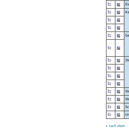
Ei
Ka
Ge
St
St
St
Sc
U
▴
nach oben