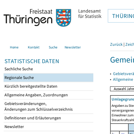
THÜRIN
Zurück
|
Zeic
Home
Kontakt
Suche
Newsletter
Gemein
STATISTISCHE DATEN
Sachliche Suche
▸
Gebietsver
Regionale Suche
▸
Allgemeine
Kürzlich bereitgestellte Daten
Allgemeine Angaben, Zuordnungen
Umlagegrund
Gebietsveränderungen,
Angaben zu Ste
Änderungen zum Schlüsselverzeichnis
vorvergangenen 
Einwohner zum 
Definitionen und Erläuterungen
Steuerkraftzah
Newsletter