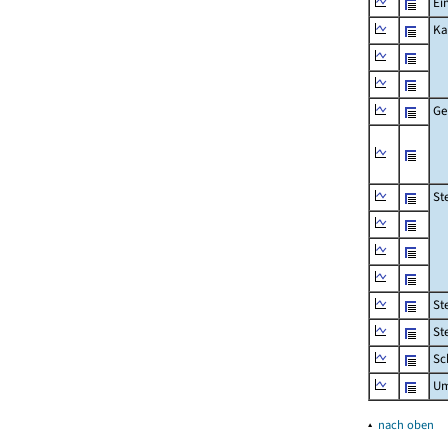
Ei
Ka
Ge
St
St
St
Sc
Um
▴
nach oben