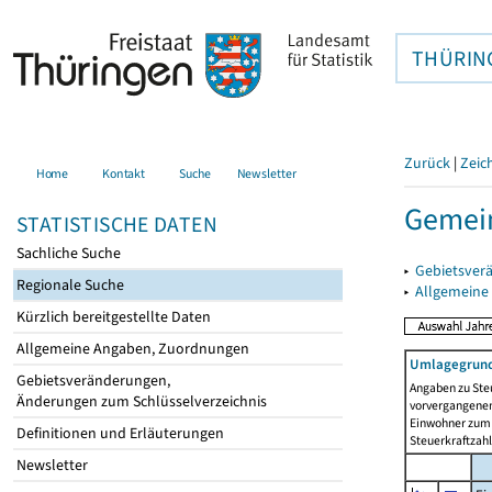
THÜRIN
Zurück
|
Zeic
Home
Kontakt
Suche
Newsletter
Gemei
STATISTISCHE DATEN
Sachliche Suche
▸
Gebietsver
Regionale Suche
▸
Allgemeine
Kürzlich bereitgestellte Daten
Allgemeine Angaben, Zuordnungen
Umlagegrund
Gebietsveränderungen,
Angaben zu Ste
Änderungen zum Schlüsselverzeichnis
vorvergangenen 
Einwohner zum 
Definitionen und Erläuterungen
Steuerkraftzah
Newsletter