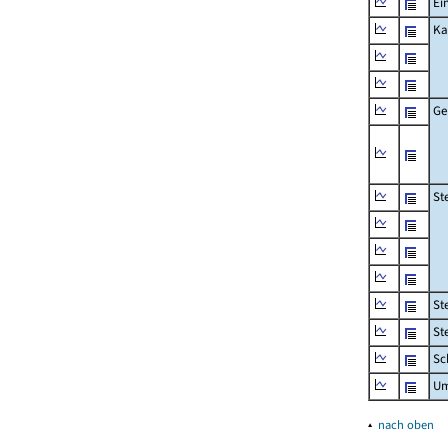
Ei
Ka
Ge
St
St
St
Sc
Um
▴
nach oben