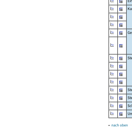
Ei
Ka
Ge
St
St
St
Sc
Um
▴
nach oben