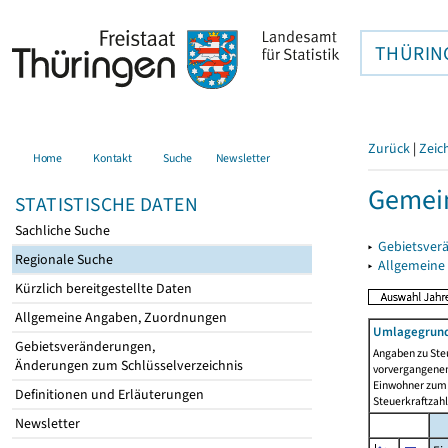
THÜRIN
Zurück
|
Zeic
Home
Kontakt
Suche
Newsletter
Gemei
STATISTISCHE DATEN
Sachliche Suche
▸
Gebietsver
Regionale Suche
▸
Allgemeine
Kürzlich bereitgestellte Daten
Allgemeine Angaben, Zuordnungen
Umlagegrund
Gebietsveränderungen,
Angaben zu Ste
Änderungen zum Schlüsselverzeichnis
vorvergangenen 
Einwohner zum 
Definitionen und Erläuterungen
Steuerkraftzah
Newsletter