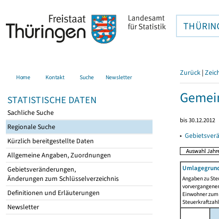
THÜRIN
Zurück
|
Zeic
Home
Kontakt
Suche
Newsletter
Gemei
STATISTISCHE DATEN
Sachliche Suche
bis 30.12.2012
Regionale Suche
▸
Gebietsver
Kürzlich bereitgestellte Daten
Allgemeine Angaben, Zuordnungen
Umlagegrund
Gebietsveränderungen,
Änderungen zum Schlüsselverzeichnis
Angaben zu Ste
vorvergangenen 
Definitionen und Erläuterungen
Einwohner zum 
Steuerkraftzah
Newsletter