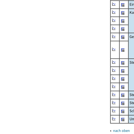
Ei
Ka
Ge
St
St
St
Sc
Um
▴
nach oben