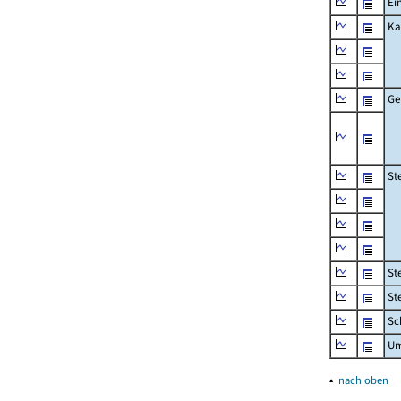
Ei
Ka
Ge
St
St
St
Sc
Um
▴
nach oben