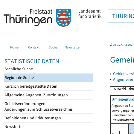
THÜRIN
Zurück
|
Zeic
Home
Kontakt
Suche
Newsletter
Gemein
STATISTISCHE DATEN
Sachliche Suche
▸
Gebietsver
Regionale Suche
▸
Allgemeine
Kürzlich bereitgestellte Daten
Allgemeine Angaben, Zuordnungen
Umlagegrund
Gebietsveränderungen,
Angaben zu Ste
Änderungen zum Schlüsselverzeichnis
vorvergangenen 
Einwohner zum 
Definitionen und Erläuterungen
Steuerkraftzah
Newsletter