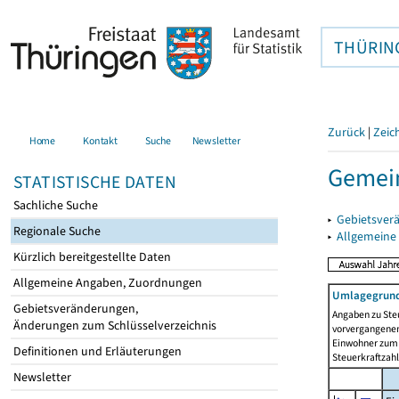
THÜRIN
Zurück
|
Zeic
Home
Kontakt
Suche
Newsletter
Gemein
STATISTISCHE DATEN
Sachliche Suche
▸
Gebietsver
Regionale Suche
▸
Allgemeine
Kürzlich bereitgestellte Daten
Allgemeine Angaben, Zuordnungen
Umlagegrund
Gebietsveränderungen,
Angaben zu Ste
Änderungen zum Schlüsselverzeichnis
vorvergangenen 
Einwohner zum 
Definitionen und Erläuterungen
Steuerkraftzah
Newsletter