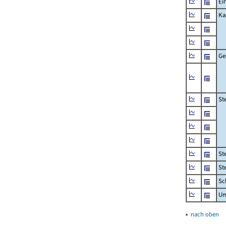
Ei
Ka
Ge
St
St
St
Sc
Um
▴
nach oben