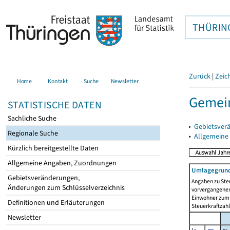
THÜRIN
Zurück
|
Zeic
Home
Kontakt
Suche
Newsletter
Gemein
STATISTISCHE DATEN
Sachliche Suche
▸
Gebietsver
Regionale Suche
▸
Allgemeine
Kürzlich bereitgestellte Daten
Allgemeine Angaben, Zuordnungen
Umlagegrund
Gebietsveränderungen,
Angaben zu Ste
Änderungen zum Schlüsselverzeichnis
vorvergangenen 
Einwohner zum 
Definitionen und Erläuterungen
Steuerkraftzah
Newsletter