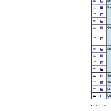
Ei
Ka
Ge
St
St
St
Sc
Um
▴
nach oben