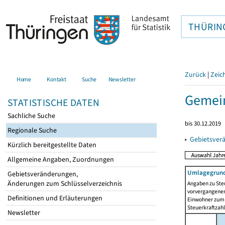
THÜRIN
Zurück
|
Zeic
Home
Kontakt
Suche
Newsletter
Gemein
STATISTISCHE DATEN
Sachliche Suche
bis 30.12.2019
Regionale Suche
▸
Gebietsver
Kürzlich bereitgestellte Daten
Allgemeine Angaben, Zuordnungen
Umlagegrund
Gebietsveränderungen,
Änderungen zum Schlüsselverzeichnis
Angaben zu Ste
vorvergangenen 
Definitionen und Erläuterungen
Einwohner zum 
Steuerkraftzah
Newsletter