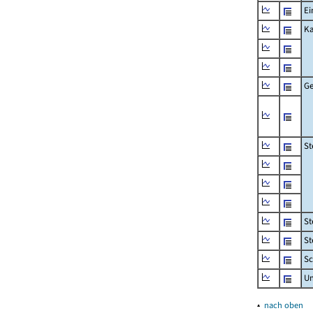
Ei
Ka
Ge
St
St
St
Sc
U
▴
nach oben