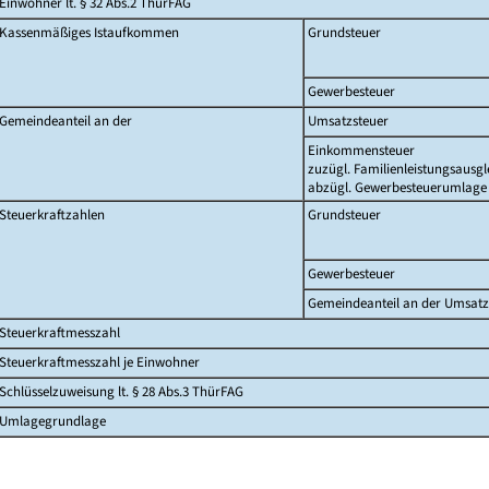
Einwohner lt. § 32 Abs.2 ThürFAG
Kassenmäßiges Istaufkommen
Grundsteuer
Gewerbesteuer
Gemeindeanteil an der
Umsatzsteuer
Einkommensteuer
zuzügl. Familienleistungsausgl
abzügl. Gewerbesteuerumlage
Steuerkraftzahlen
Grundsteuer
Gewerbesteuer
Gemeindeanteil an der Umsatz
Steuerkraftmesszahl
Steuerkraftmesszahl je Einwohner
Schlüsselzuweisung lt. § 28 Abs.3 ThürFAG
Umlagegrundlage