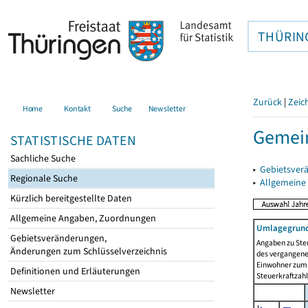
THÜRIN
Zurück
|
Zeic
Home
Kontakt
Suche
Newsletter
Gemein
STATISTISCHE DATEN
Sachliche Suche
▸
Gebietsver
Regionale Suche
▸
Allgemeine
Kürzlich bereitgestellte Daten
Allgemeine Angaben, Zuordnungen
Umlagegrund
Gebietsveränderungen,
Angaben zu Ste
Änderungen zum Schlüsselverzeichnis
des vergangenen
Einwohner zum 
Definitionen und Erläuterungen
Steuerkraftzah
Newsletter