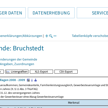
GER DATEN
DATENERHEBUNG
SERVIC
henerklärungen/Abkürzungen
|
Tabellenköpfe verschob
de: Bruchstedt
änderungen der Gemeinde
 Angaben, Zuordnungen
lagen 2008 - 2009
ueraufkommen, Gemeindeanteile, Familienleistungsausgleich, Gewerbesteuerumlage und Steue
 Jahres (lt. § 11 Abs. 3 ThürFAG)
31.12. des vorvergangenen Jahres
l der Gewerbesteuer ohne Abzug Gewerbesteuerumlage
Merkmal