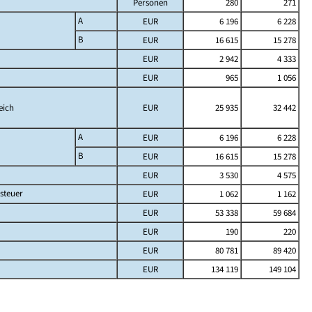
Personen
280
271
A
EUR
6 196
6 228
B
EUR
16 615
15 278
EUR
2 942
4 333
EUR
965
1 056
eich
EUR
25 935
32 442
A
EUR
6 196
6 228
B
EUR
16 615
15 278
EUR
3 530
4 575
steuer
EUR
1 062
1 162
EUR
53 338
59 684
EUR
190
220
EUR
80 781
89 420
EUR
134 119
149 104