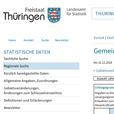
THÜRIN
Zurück
|
Zeic
Home
Kontakt
Suche
Newsletter
Gemein
STATISTISCHE DATEN
Sachliche Suche
bis 31.12.2018
Regionale Suche
▸
Gebietsver
Kürzlich bereitgestellte Daten
Allgemeine Angaben, Zuordnungen
Umlagegrund
Gebietsveränderungen,
Änderungen zum Schlüsselverzeichnis
Angaben zu Ste
vorvergangenen 
Definitionen und Erläuterungen
Einwohner zum 
Steuerkraftzah
Newsletter