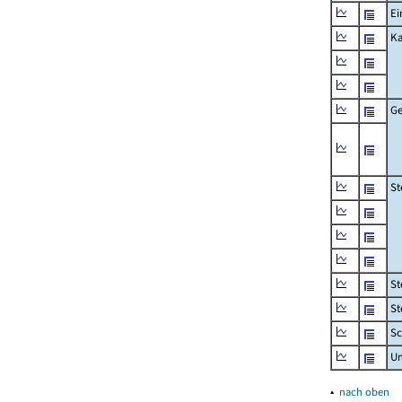
Ei
Ka
Ge
St
St
St
Sc
U
▴
nach oben