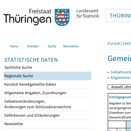
THÜRIN
Zurück
|
Zeic
Home
Kontakt
Suche
Newsletter
Gemei
STATISTISCHE DATEN
Sachliche Suche
▸
Gebietsver
Regionale Suche
▸
Allgemeine
Kürzlich bereitgestellte Daten
Allgemeine Angaben, Zuordnungen
Umlagegrund
Gebietsveränderungen,
Angaben zu Ste
Änderungen zum Schlüsselverzeichnis
vorvergangenen 
Einwohner zum 
Definitionen und Erläuterungen
Steuerkraftzah
Newsletter