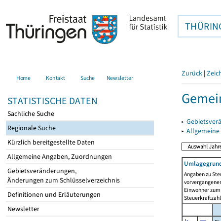
THÜRIN
Zurück
|
Zeic
Home
Kontakt
Suche
Newsletter
Gemei
STATISTISCHE DATEN
Sachliche Suche
▸
Gebietsver
Regionale Suche
▸
Allgemeine
Kürzlich bereitgestellte Daten
Allgemeine Angaben, Zuordnungen
Umlagegrund
Gebietsveränderungen,
Angaben zu Ste
Änderungen zum Schlüsselverzeichnis
vorvergangenen 
Einwohner zum 
Definitionen und Erläuterungen
Steuerkraftzah
Newsletter