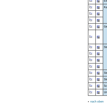
Ei
Ka
Ge
St
St
St
Sc
U
▴
nach oben