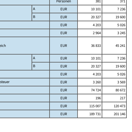
Personen
381
371
A
EUR
10 101
7 236
B
EUR
20 327
19 600
EUR
4 203
5 026
EUR
2 964
3 245
eich
EUR
36 833
45 241
A
EUR
10 101
7 236
B
EUR
20 327
19 600
EUR
4 203
5 026
steuer
EUR
3 260
3 569
EUR
74 724
80 672
EUR
196
217
EUR
115 007
120 473
EUR
189 731
201 146