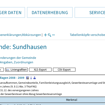
GER DATEN
DATENERHEBUNG
SERVIC
henerklärungen/Abkürzungen
|
Tabellenköpfe verschob
nde: Sundhausen
änderungen der Gemeinde
 Angaben, Zuordnungen
lagen 2008 - 2009
ueraufkommen, Gemeindeanteile, Familienleistungsausgleich, Gewerbesteuerumlage und Steue
 Jahres (lt. § 11 Abs. 3 ThürFAG)
31.12. des vorvergangenen Jahres
l der Gewerbesteuer ohne Abzug Gewerbesteuerumlage
Merkmal