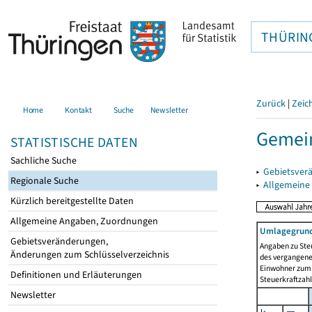
THÜRIN
Zurück
|
Zeic
Home
Kontakt
Suche
Newsletter
Gemei
STATISTISCHE DATEN
Sachliche Suche
▸
Gebietsver
Regionale Suche
▸
Allgemeine
Kürzlich bereitgestellte Daten
Allgemeine Angaben, Zuordnungen
Umlagegrund
Gebietsveränderungen,
Angaben zu Ste
Änderungen zum Schlüsselverzeichnis
des vergangenen
Einwohner zum 
Definitionen und Erläuterungen
Steuerkraftzah
Newsletter