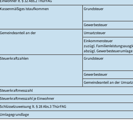
Einwohner lt. § 32 Abs.2 ThürFAG
Kassenmäßiges Istaufkommen
Grundsteuer
Gewerbesteuer
Gemeindeanteil an der
Umsatzsteuer
Einkommensteuer
zuzügl. Familienleistungsausgl
abzügl. Gewerbesteuerumlage
Steuerkraftzahlen
Grundsteuer
Gewerbesteuer
Gemeindeanteil an der Umsatz
Steuerkraftmesszahl
Steuerkraftmesszahl je Einwohner
Schlüsselzuweisung lt. § 28 Abs.3 ThürFAG
Umlagegrundlage