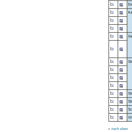
Ei
Ka
Ge
St
St
St
Sc
U
▴
nach oben