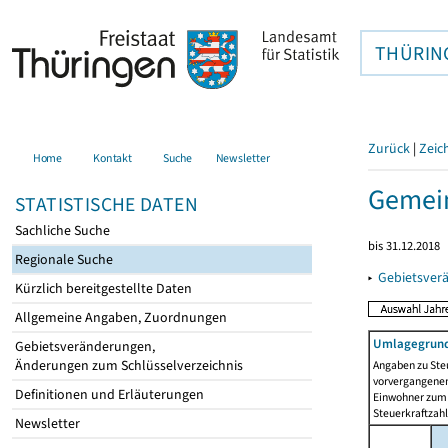
THÜRIN
Zurück
|
Zeic
Home
Kontakt
Suche
Newsletter
Gemei
STATISTISCHE DATEN
Sachliche Suche
bis 31.12.2018
Regionale Suche
▸
Gebietsver
Kürzlich bereitgestellte Daten
Allgemeine Angaben, Zuordnungen
Umlagegrund
Gebietsveränderungen,
Änderungen zum Schlüsselverzeichnis
Angaben zu Ste
vorvergangenen 
Definitionen und Erläuterungen
Einwohner zum 
Steuerkraftzah
Newsletter